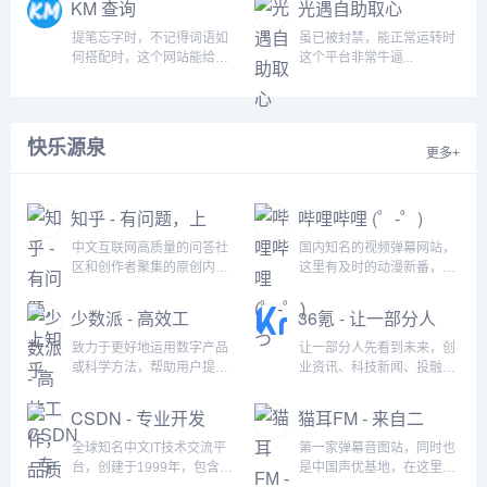
KM 查询
光遇自助取心
提笔忘字时，不记得词语如
虽已被封禁，能正常运转时
何搭配时，这个网站能给你
这个平台非常牛逼...
无穷的灵感...
快乐源泉
更多+
知乎 - 有问题，上
哔哩哔哩 (゜-゜)
知乎
つ
中文互联网高质量的问答社
国内知名的视频弹幕网站，
区和创作者聚集的原创内容
这里有及时的动漫新番，活
平台...
跃的ACG氛围，有创意的
Up主。大家可以在这里找到
少数派 - 高效工
36氪 - 让一部分人
许多欢乐。...
作，品质生活
先看到未来
致力于更好地运用数字产品
让一部分人先看到未来，创
或科学方法，帮助用户提升
业资讯、科技新闻、投融资
工作效率和生活品质...
对接、股权投资、极速融资
等创业服务，致力成为创业
CSDN - 专业开发
猫耳FM - 来自二
者可以依赖的创业服务平
者社区
次元的声音
台，为创业者提供最好的产
全球知名中文IT技术交流平
第一家弹幕音图站，同时也
品和服务...
台，创建于1999年，包含原
是中国声优基地，在这里可