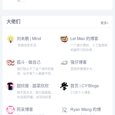
唱。...
大佬们
更多+
刘未鹏 | Mind
Lei Mao 的博客
Hacks
思维改变生活...
一个做计算机、人工智能和
机器学习的巨佬...
孤斗 - 做自己
强仔博客
我们阻止不了这个城市的焦
愿陪你慢慢长大...
虑，似乎每个人都被不同的
习惯控制着，我们怕孤独，
怕自己做的不完美，最后习
甜欣屋 - 甜菜欣欣
首页 | CY'Blogs
惯了自己也变成一种习
个人小站
惯。...
我不是天才，我只是甜菜。
CY的个人博客...
95后程序媛。会写码的里面
会唱歌的。在纽约上学，读
了些名校还是学渣。爱笑，
阿呆博客
Ryan Wang 的博
吃货，一激动就分不清左
客