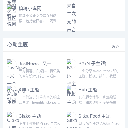
创博客、精品问答、职业培
以听电台，音乐，翻唱，小
训、技术论坛、资源下载等
说和广播剧，用二次元声音
镇魂小说网
产品服务，提供原创、优
连接三次元...
质、完整内容的专业IT技术
镇魂小说全文免费在线阅
开发社区...
读，包括轮回晷、山河锥、
功德笔、前因大荒、镇魂
灯、结局、番外。Priest推
荐小说友们前来阅读小说结
局+番外篇。完全免费,完美
心动主题
更多+
支持各种掌上PC终端移动
阅读,欢迎广大书友留言讨
论。...
JustNews - 又一
B2 (N 子主题)
个WPCOM站点
专为博客、自媒体、资讯类
一个分享 WordPress 相关
的网站设计开发，自适应兼
主题，模板，插件，教程，
容手机、平板设备，支持前
区块和开发资源的
端用户中心，可以前端发布/
WordPress 网站，提供实用
Attila 主题
Hub 主题
投稿文章，同时主题支持专
的 WordPress 主题、模
题功能，可以添加文章专
板，插件、教程和区块的分
一个简洁、注重内容的响应
具有超高性能、直观编辑
题。...
享与下载服务。...
式主题 Thoughts, stories
器、独家功能和屡获殊荣的
and ideas....
设计系列的多合一构建
器。...
Clako 主题
Sitka Food 主题
专注于排版的 Ghost 杂志和
现代 WP 主题 A WordPress