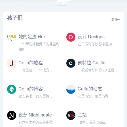
孩子们
更多+
她的足迹 Her
设计 Designs
Journey
一个帮助外籍劳工的非营利
在千万奇思妙想中遨游...
组织...
Celia的旅程
凯特拉 Cattila
一场旅途，一个改变...
一款适合写作的 ZB 主题...
Celia的博客
Celia的动态
读万卷书，行万里路...
心里有饭，眼里有路...
夜莺 Nightingale
主站
Becomingcelia
在六月之初的夜幕中歌
哈咯，我是 Celia...