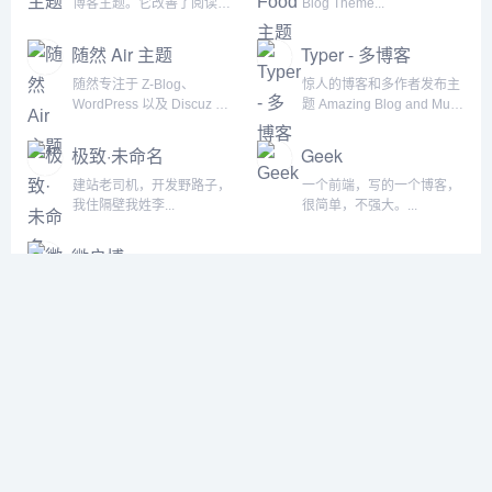
博客主题。它改善了阅读体
Blog Theme...
验以及整体功能和美感。...
随然 Air 主题
Typer - 多博客
随然专注于 Z-Blog、
惊人的博客和多作者发布主
WordPress 以及 Discuz 等
题 Amazing Blog and Multi
开源程序模板的设计和开
Author Publishing Theme...
发。...
极致·未命名
Geek
建站老司机，开发野路子，
一个前端，写的一个博客，
我住隔壁我姓李...
很简单，不强大。...
微户博
重拾博客写作方式 又一个
wordpress 站点...
神仙颜值
更多+
创造狮 创意工作
幕布
者导航