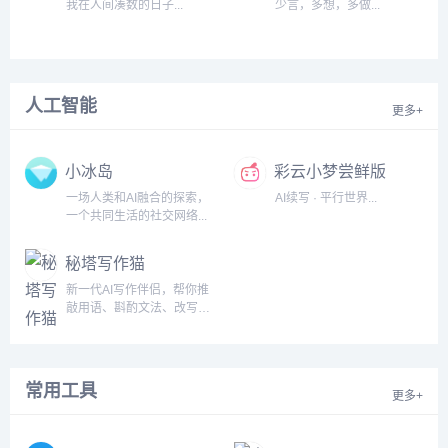
右。...
我在人间凑数的日子...
少言，多想，多做...
人工智能
更多+
小冰岛
彩云小梦尝鲜版
一场人类和AI融合的探索，
AI续写 · 平行世界...
一个共同生活的社交网络...
秘塔写作猫
新一代AI写作伴侣，帮你推
敲用语、斟酌文法、改写文
风，还能实时同步翻译...
常用工具
更多+